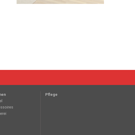
nen
Pflege
el
ssoires
erei