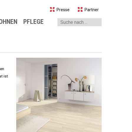
Presse
Partner
O
HNEN
PFLEGE
bel
essoires
sterei
ren
t ist