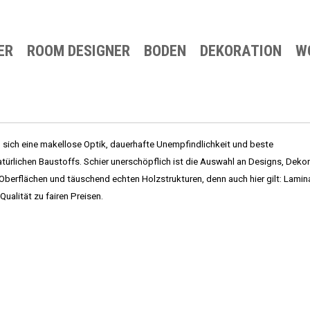
ER
ROOM DESIGNER
BO
DEN
DE
KORATION
W
Komfort-Belag
Bettwaren
Mö
Parkett
Vorhänge
Acc
Laminat
Technische Vorhänge
Pol
Teppich
Design-Belag
n sich eine makellose Optik, dauerhafte Unempfindlichkeit und beste
türlichen Baustoffs. Schier unerschöpflich ist die Auswahl an Designs, Deko
Elastischer Belag
 Oberflächen und täuschend echten Holzstrukturen, denn auch hier gilt: Lamina
Alumatten
alität zu fairen Preisen.