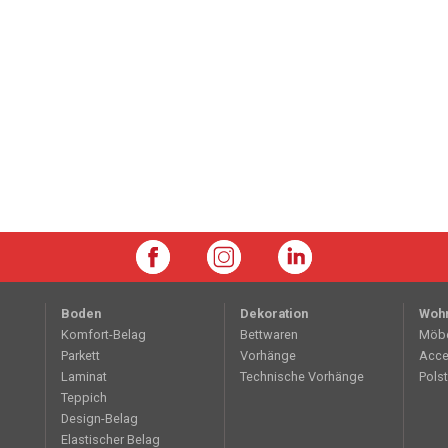
Boden
Dekoration
Woh
Komfort-Belag
Bettwaren
Möb
Parkett
Vorhänge
Acce
Laminat
Technische Vorhänge
Polst
Teppich
Design-Belag
Elastischer Belag