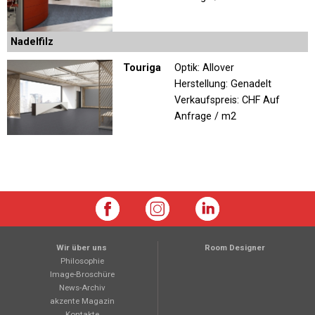
Nadelfilz
Touriga
Optik: Allover
Herstellung: Genadelt
Verkaufspreis:
CHF Auf
Anfrage / m2
Wir über uns
Room Designer
Philosophie
Image-Broschüre
News-Archiv
akzente Magazin
Kontakte