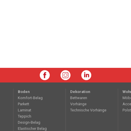
Boden
Dekoration
Woh
Komfort-Belag
Bettwaren
Möb
Parkett
Vorhänge
Acce
Laminat
Technische Vorhänge
Polst
Teppich
Design-Belag
Elastischer Belag