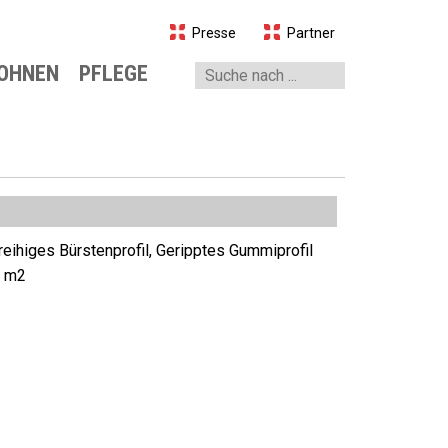
Presse
Partner
O
HNEN
PFLEGE
bel
essoires
sterei
-reihiges Bürstenprofil, Geripptes Gummiprofil
/ m2