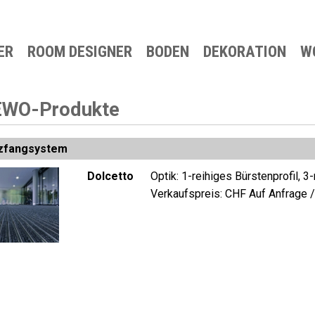
ER
ROOM DESIGNER
BO
DEN
DE
KORATION
W
Komfort-Belag
Bettwaren
Mö
Parkett
Vorhänge
Acc
WO-Produkte
Laminat
Technische Vorhänge
Pol
Teppich
Design-Belag
zfangsystem
Elastischer Belag
Dolcetto
Optik: 1-reihiges Bürstenprofil, 3
Alumatten
Verkaufspreis:
CHF Auf Anfrage 