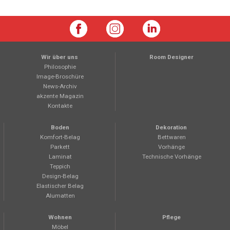
Wir über uns
Room Designer
Philosophie
Image-Broschüre
News-Archiv
akzente Magazin
Kontakte
Boden
Dekoration
Komfort-Belag
Bettwaren
Parkett
Vorhänge
Laminat
Technische Vorhänge
Teppich
Design-Belag
Elastischer Belag
Alumatten
Wohnen
Pflege
Möbel